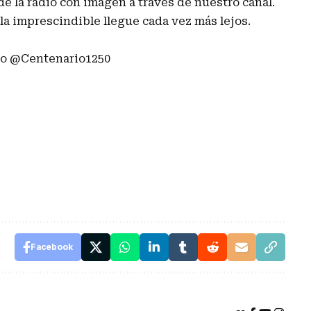
e la radio con imagen a través de nuestro canal.
a imprescindible llegue cada vez más lejos.
omo @Centenario1250
Facebook